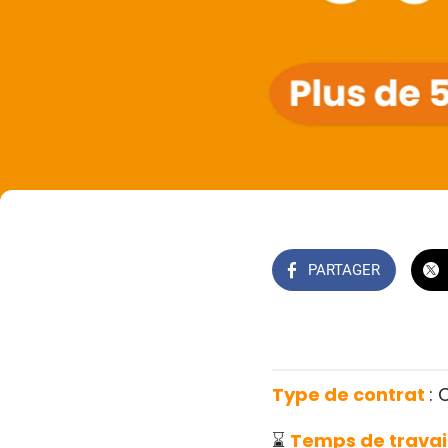
PARTAGER
Type de contrat
:
⌛
Temps de travai