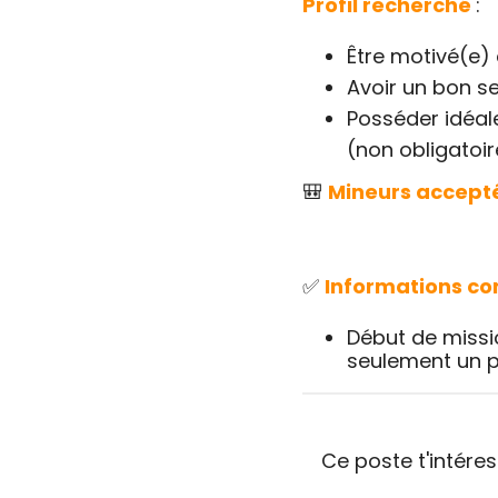
Profil recherché
:
Être motivé(e) 
Avoir un bon se
Posséder idéale
(non obligatoir
🎒
Mineurs accept
✅
Informations c
Début de missi
seulement un p
Ce poste t'intére