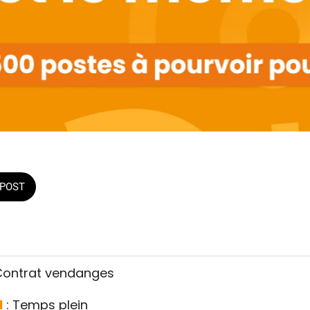
POST
 Contrat vendanges
l
: Temps plein