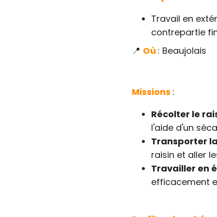
Travail en exté
contrepartie fi
📍
Où
: Beaujolais
Missions
:
Récolter le ra
l'aide d'un séc
Transporter la
raisin et aller
Travailler en 
efficacement et