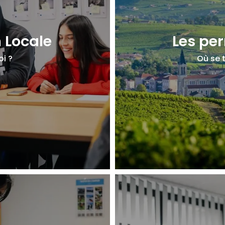
 Locale
Les pe
oi ?
Où se t