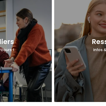
liers
Res
rcours !
Infos 