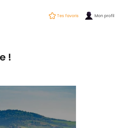
Tes favoris
Mon profil
e !