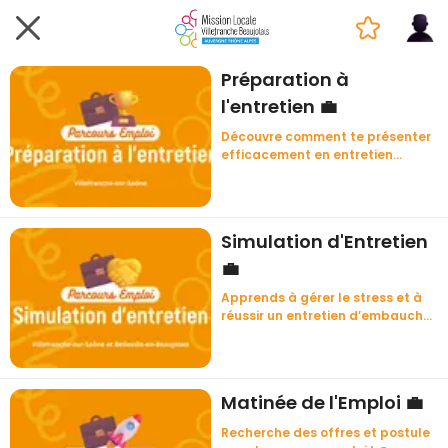
Préparation à
l'entretien 💼
Découvre comment te présenter
efficacement en entretien
d'embauche ! 💼
Simulation d'Entretien
💼
Apprends à gérer le stress et à
réussir un entretien d’embauche
avec un conseiller ! 💼
Matinée de l'Emploi 💼
Recherche des offres et postule