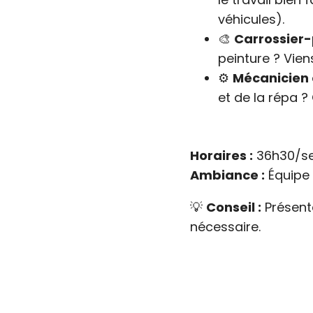
véhicules).
🎨
Carrossier-
peinture ? Vien
⚙️
Mécanicien
et de la répa 
Horaires :
36h30/se
Ambiance :
Équipe 
💡
Conseil :
Présent
nécessaire.