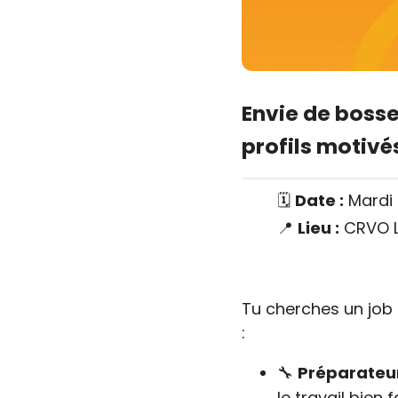
Envie de bosse
profils motivés
🗓️
Date :
Mardi 
📍
Lieu :
CRVO Ly
Tu cherches un job
:
🔧
Préparateu
le travail bien