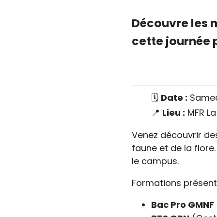
Découvre les m
cette journée 
🗓️
Date :
Samedi
📍
Lieu :
MFR La 
Venez découvrir de
faune et de la flore
le campus.
Formations présent
Bac Pro GMNF