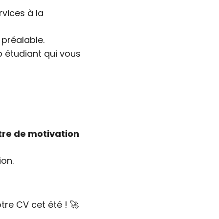
rvices à la
préalable.
b étudiant qui vous
tre de motivation
ion.
re CV cet été ! 🚀