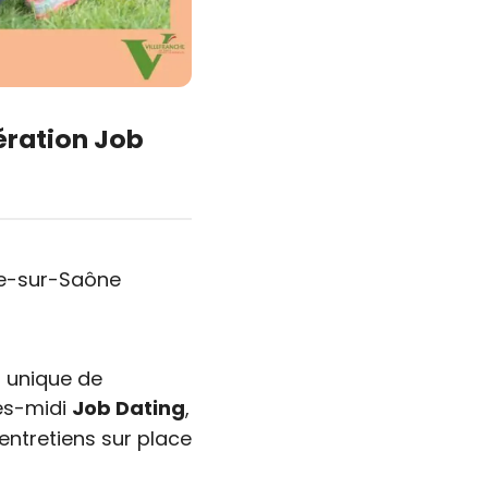
pération Job
che-sur-Saône
 unique de
rès-midi
Job Dating
,
ntretiens sur place