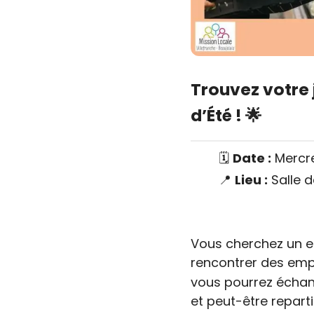
Trouvez votre 
d’Été ! 🌟
🗓️
Date :
Mercre
📍
Lieu :
Salle d
Vous cherchez un e
rencontrer des empl
vous pourrez échan
et peut-être repar