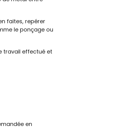
en faites, repérer
comme le ponçage ou
 travail effectué et
 demandée en