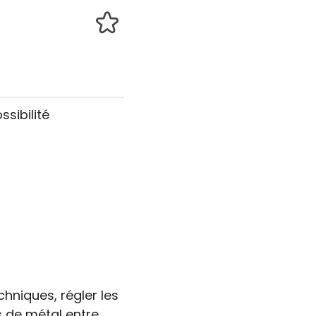
ssibilité
chniques, régler les
s de métal entre