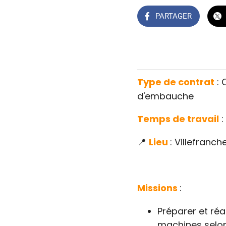
PARTAGER
Type de contrat
: 
d'embauche
Temps de travail
:
📍
Lieu
: Villefranc
Missions
:
Préparer et réa
machines selon